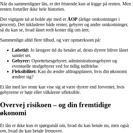
Når du sammenligner lån, er det fristende kun at kigge på renten. Men
renten fortæller ikke hele historien.
Det vigtigste tal at holde øje med er
ÅOP
(årlige omkostninger i
procent). Det inkluderer både renter, gebyrer og andre omkostninger,
så du kan se, hvad lånet reelt koster dig om året.
Sammenlign altid flere tilbud, og vær opmærksom på:
Løbetid:
Jo længere tid du betaler af, desto dyrere bliver lånet
samlet set.
Gebyrer:
Oprettelsesgebyrer, administrationsgebyrer og
eventuelle strafgebyrer ved for tidlig indfrielse.
Fleksibilitet:
Kan du ændre afdragsplanen, hvis din økonomi
ændrer sig?
Et lån med lav rente kan vise sig at være dyrere end forventet, hvis
gebyrerne er høje eller vilkårene ufleksible.
Overvej risikoen – og din fremtidige
økonomi
Et lån er ikke kun et spørgsmål om, hvad du kan betale nu, men også
om, hvad du kan betale fremover.