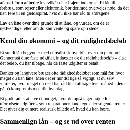
afkast i form af bedre levevilkår eller højere indkomst. Et lån til
forbrug, som rejser eller elektronik, bør derimod overvejes nøje, da det
kan føre til en gældsspiral, hvis du ikke har råd til afdragene.
Lav en liste over dine grunde til at låne, og vurder, om de er
nødvendige, eller om du kan vente og spare op i stedet.
Kend din økonomi – og dit rådighedsbeløb
Et sundt lån begynder med et realistisk overblik over din økonomi.
Gennemgå dine faste udgifter, indtægter og dit rådighedsbeløb – altså
det beløb, du har tilbage, når de faste udgifter er betalt.
Banker og långivere bruger ofte rådighedsbeløbet som mål for, hvor
meget du kan låne. Men det er mindst lige så vigtigt, at du selv
vurderer, hvor meget du reelt har råd til at afdrage hver måned uden at
gå på kompromis med din hverdag.
Et godt råd er at lave et budget, hvor du også tager højde for
uforudsete udgifter – som reparationer, tandlæge eller stigende renter.
Det giver dig et mere realistisk billede af, hvad du kan bære.
Sammenlign lån – og se ud over renten