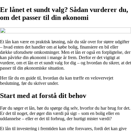
Er lånet et sundt valg? Sådan vurderer du,
om det passer til din økonomi
Et lån kan være en praktisk løsning, når du står over for større udgifter
– hvad enten det handler om at købe bolig, finansiere en bil eller
dække uforudsete omkostninger. Men et lån er også en forpligtelse, der
kan påvirke din økonomi i mange år frem. Derfor er det vigtigt at
vurdere, om et lån er et sundt valg for dig – og hvordan du sikrer, at det
passer til din økonomiske situation.
Her får du en guide til, hvordan du kan træffe en velovervejet
beslutning, før du skriver under.
Start med at forstå dit behov
Før du søger et lån, bør du spørge dig selv, hvorfor du har brug for det.
Er det til noget, der øger din værdi på sigt – som en bolig eller en
uddannelse – eller er det til forbrug, der hurtigt mister værdi?
Et lån til investering i fremtiden kan ofte forsvares, fordi det kan give