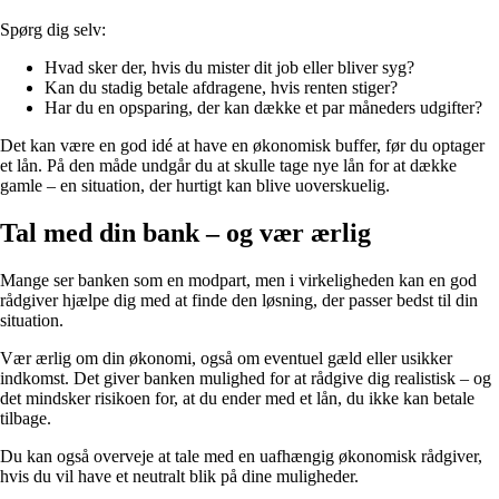
Spørg dig selv:
Hvad sker der, hvis du mister dit job eller bliver syg?
Kan du stadig betale afdragene, hvis renten stiger?
Har du en opsparing, der kan dække et par måneders udgifter?
Det kan være en god idé at have en økonomisk buffer, før du optager
et lån. På den måde undgår du at skulle tage nye lån for at dække
gamle – en situation, der hurtigt kan blive uoverskuelig.
Tal med din bank – og vær ærlig
Mange ser banken som en modpart, men i virkeligheden kan en god
rådgiver hjælpe dig med at finde den løsning, der passer bedst til din
situation.
Vær ærlig om din økonomi, også om eventuel gæld eller usikker
indkomst. Det giver banken mulighed for at rådgive dig realistisk – og
det mindsker risikoen for, at du ender med et lån, du ikke kan betale
tilbage.
Du kan også overveje at tale med en uafhængig økonomisk rådgiver,
hvis du vil have et neutralt blik på dine muligheder.