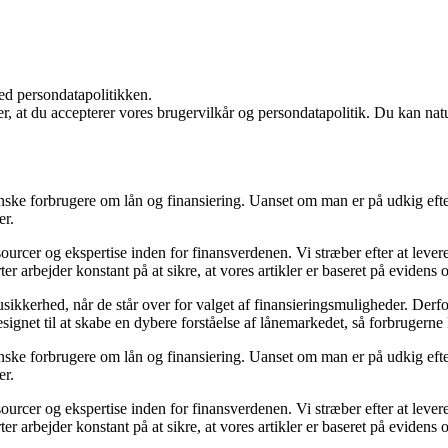
ed persondatapolitikken.
rer, at du accepterer vores brugervilkår og persondatapolitik. Du kan nat
nske forbrugere om lån og finansiering. Uanset om man er på udkig efter e
er.
sourcer og ekspertise inden for finansverdenen. Vi stræber efter at leve
er arbejder konstant på at sikre, at vores artikler er baseret på evidens
sikkerhed, når de står over for valget af finansieringsmuligheder. Derfo
designet til at skabe en dybere forståelse af lånemarkedet, så forbrugerne
nske forbrugere om lån og finansiering. Uanset om man er på udkig efter e
er.
sourcer og ekspertise inden for finansverdenen. Vi stræber efter at leve
er arbejder konstant på at sikre, at vores artikler er baseret på evidens