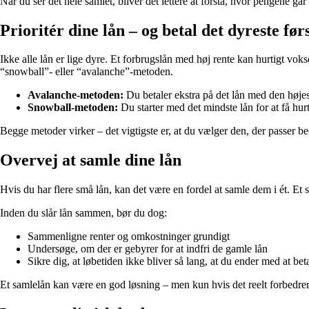
Når du ser det hele samlet, bliver det lettere at forstå, hvor pengene går
Prioritér dine lån – og betal det dyreste før
Ikke alle lån er lige dyre. Et forbrugslån med høj rente kan hurtigt vokse
“snowball”- eller “avalanche”-metoden.
Avalanche-metoden:
Du betaler ekstra på det lån med den høje
Snowball-metoden:
Du starter med det mindste lån for at få hur
Begge metoder virker – det vigtigste er, at du vælger den, der passer b
Overvej at samle dine lån
Hvis du har flere små lån, kan det være en fordel at samle dem i ét. Et s
Inden du slår lån sammen, bør du dog:
Sammenligne renter og omkostninger grundigt
Undersøge, om der er gebyrer for at indfri de gamle lån
Sikre dig, at løbetiden ikke bliver så lang, at du ender med at bet
Et samlelån kan være en god løsning – men kun hvis det reelt forbedre