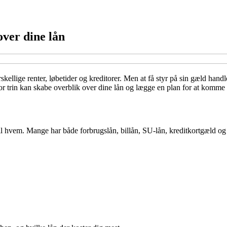
over dine lån
rskellige renter, løbetider og kreditorer. Men at få styr på sin gæld ha
 for trin kan skabe overblik over dine lån og lægge en plan for at komme 
til hvem. Mange har både forbrugslån, billån, SU-lån, kreditkortgæld og 