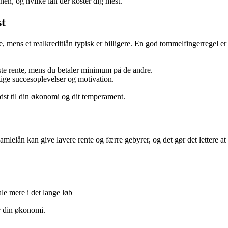
 hen, og hvilke lån der koster dig mest.
st
, mens et realkreditlån typisk er billigere. En god tommelfingerregel er a
ste rente, mens du betaler minimum på de andre.
tige succesoplevelser og motivation.
edst til din økonomi og dit temperament.
amlelån kan give lavere rente og færre gebyrer, og det gør det lettere at
ale mere i det lange løb
r din økonomi.