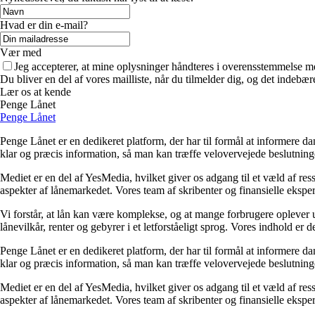
Hvad er din e-mail?
Vær med
Jeg accepterer, at mine oplysninger håndteres i overensstemmelse m
Du bliver en del af vores mailliste, når du tilmelder dig, og det indebæ
Lær os at kende
Penge Lånet
Penge Lånet
Penge Lånet er en dedikeret platform, der har til formål at informere da
klar og præcis information, så man kan træffe velovervejede beslutning
Mediet er en del af YesMedia, hvilket giver os adgang til et væld af res
aspekter af lånemarkedet. Vores team af skribenter og finansielle ekspert
Vi forstår, at lån kan være komplekse, og at mange forbrugere oplever u
lånevilkår, renter og gebyrer i et letforståeligt sprog. Vores indhold er 
Penge Lånet er en dedikeret platform, der har til formål at informere da
klar og præcis information, så man kan træffe velovervejede beslutning
Mediet er en del af YesMedia, hvilket giver os adgang til et væld af res
aspekter af lånemarkedet. Vores team af skribenter og finansielle ekspert