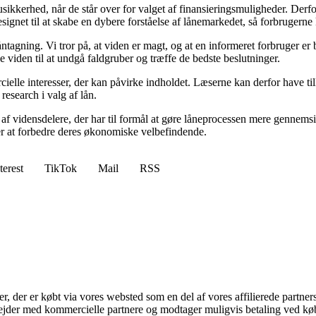
sikkerhed, når de står over for valget af finansieringsmuligheder. Derfo
designet til at skabe en dybere forståelse af lånemarkedet, så forbrugerne
tagning. Vi tror på, at viden er magt, og at en informeret forbruger er be
viden til at undgå faldgruber og træffe de bedste beslutninger.
elle interesser, der kan påvirke indholdet. Læserne kan derfor have tilli
research i valg af lån.
af vidensdelere, der har til formål at gøre låneprocessen mere gennemsig
sker at forbedre deres økonomiske velbefindende.
terest
TikTok
Mail
RSS
ter, der er købt via vores websted som en del af vores affilierede partne
jder med kommercielle partnere og modtager muligvis betaling ved køb.