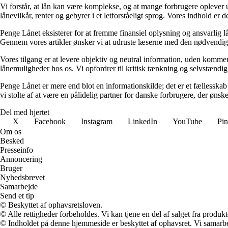
Vi forstår, at lån kan være komplekse, og at mange forbrugere oplever u
lånevilkår, renter og gebyrer i et letforståeligt sprog. Vores indhold er 
Penge Lånet eksisterer for at fremme finansiel oplysning og ansvarlig lån
Gennem vores artikler ønsker vi at udruste læserne med den nødvendige 
Vores tilgang er at levere objektiv og neutral information, uden kommerci
lånemuligheder hos os. Vi opfordrer til kritisk tænkning og selvstændig 
Penge Lånet er mere end blot en informationskilde; det er et fællesskab 
vi stolte af at være en pålidelig partner for danske forbrugere, der øn
Del med hjertet
X
Facebook
Instagram
LinkedIn
YouTube
Pin
Om os
Besked
Presseinfo
Annoncering
Bruger
Nyhedsbrevet
Samarbejde
Send et tip
© Beskyttet af ophavsretsloven.
© Alle rettigheder forbeholdes. Vi kan tjene en del af salget fra produk
© Indholdet på denne hjemmeside er beskyttet af ophavsret. Vi samarbe