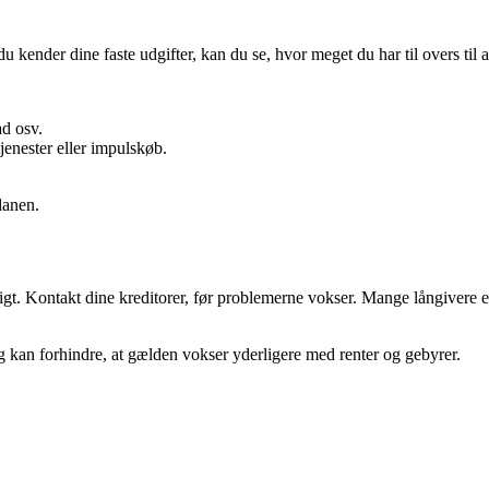
du kender dine faste udgifter, kan du se, hvor meget du har til overs til 
ad osv.
enester eller impulskøb.
planen.
igt. Kontakt dine kreditorer, før problemerne vokser. Mange långivere er v
g kan forhindre, at gælden vokser yderligere med renter og gebyrer.