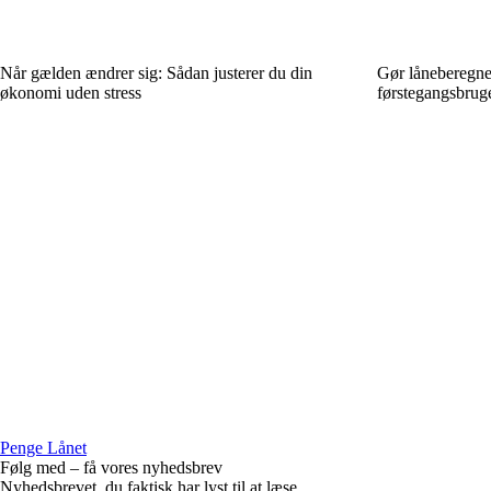
Når gælden ændrer sig: Sådan justerer du din
Gør låneberegner
økonomi uden stress
førstegangsbrug
Penge Lånet
Følg med – få vores nyhedsbrev
Nyhedsbrevet, du faktisk har lyst til at læse.