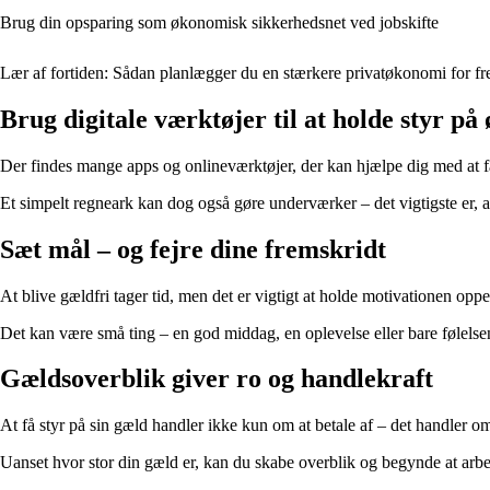
Brug din opsparing som økonomisk sikkerhedsnet ved jobskifte
Lær af fortiden: Sådan planlægger du en stærkere privatøkonomi for f
Brug digitale værktøjer til at holde styr p
Der findes mange apps og onlineværktøjer, der kan hjælpe dig med at f
Et simpelt regneark kan dog også gøre underværker – det vigtigste er, a
Sæt mål – og fejre dine fremskridt
At blive gældfri tager tid, men det er vigtigt at holde motivationen oppe.
Det kan være små ting – en god middag, en oplevelse eller bare følelsen 
Gældsoverblik giver ro og handlekraft
At få styr på sin gæld handler ikke kun om at betale af – det handler 
Uanset hvor stor din gæld er, kan du skabe overblik og begynde at arbej