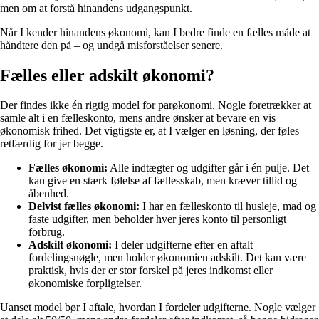
men om at forstå hinandens udgangspunkt.
Når I kender hinandens økonomi, kan I bedre finde en fælles måde at
håndtere den på – og undgå misforståelser senere.
Fælles eller adskilt økonomi?
Der findes ikke én rigtig model for parøkonomi. Nogle foretrækker at
samle alt i en fælleskonto, mens andre ønsker at bevare en vis
økonomisk frihed. Det vigtigste er, at I vælger en løsning, der føles
retfærdig for jer begge.
Fælles økonomi:
Alle indtægter og udgifter går i én pulje. Det
kan give en stærk følelse af fællesskab, men kræver tillid og
åbenhed.
Delvist fælles økonomi:
I har en fælleskonto til husleje, mad og
faste udgifter, men beholder hver jeres konto til personligt
forbrug.
Adskilt økonomi:
I deler udgifterne efter en aftalt
fordelingsnøgle, men holder økonomien adskilt. Det kan være
praktisk, hvis der er stor forskel på jeres indkomst eller
økonomiske forpligtelser.
Uanset model bør I aftale, hvordan I fordeler udgifterne. Nogle vælger