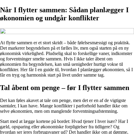
Når I flytter sammen: Sådan planlægger I
økonomien og undgår konflikter
At flytte sammen er et stort skridt – både følelsesmæssigt og praktisk.
Det markerer begyndelsen på et fælles liv, men også starten på en ny
økonomisk virkelighed. Pludselig skal to forskellige vaner, indkomster
og forventninger smelte sammen. Hvis I ikke taler åbent om
økonomien fra begyndelsen, kan små uenigheder hurtigt vokse til
konflikter. Her får I en guide til, hvordan I planlægger økonomien, så I
får en tryg og harmonisk start på livet under samme tag.
Tal åbent om penge – før I flytter sammen
Det kan føles akavet at tale om penge, men det er en af de vigtigste
samtaler, I kan have. Mange konflikter i parforhold handler ikke om
selve økonomien, men om manglende forventningsafstemning.
Start med at lægge kortene på bordet: Hvad tjener I hver især? Har I
gæld, opsparing eller økonomiske forpligtelser fra tidligere? Og
hvordan ser jeres forbrugsvaner ud? Det handler ikke om at dømme,