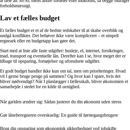
at dele alt 50/50, mens andre fordeler efter indkomst, så begge bidrager
forholdsmæssigt.
Lav et fælles budget
Et fælles budget er et af de bedste redskaber til at skabe overblik og
undgå konflikter. Det behøver ikke være kompliceret – et simpelt
regneark eller en budgetapp kan gøre det.
Start med at liste alle faste udgifter: husleje, el, internet, forsikringer,
mad, transport og eventuelle lån. Derefter kan I se, hvor meget der er
tilbage til opsparing, fornøjelser og uforudsete udgifter.
Et godt budget handler ikke kun om tal, men om prioriteringer. Hvad
vil I gerne bruge penge på sammen? Og hvor kan I spare, hvis det
bliver nødvendigt? Når I planlægger i fællesskab, bliver økonomien et
samarbejde i stedet for en kilde til uenighed.
Når gælden ændrer sig: Sådan justerer du din økonomi uden stress
Gør låneberegneren overskuelig: En guide til førstegangsbrugere
Brug din opsparing som økonomisk sikkerhedsnet ved jobskifte