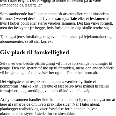
hvis I ikke er gift. Det er vigtigt at kende forskellen på at være
samboende og ægtefæller.
Som samboende har I ikke automatisk arveret eller ret til hinandens
formue. Overvej derfor at lave en
samejeaftale
eller et
testamente
,
hvis I køber bolig eller større værdier sammen. Det kan virke formelt,
men det beskytter jer begge, hvis forholdet en dag skulle ændre sig.
Tjek også jeres forsikringer og eventuelle navne på lejekontrakter og
abonnementer, så alt står korrekt.
Giv plads til forskellighed
Selv med den bedste planlægning vil I have forskellige holdninger til
penge. Den ene sparer måske op til fremtiden, mens den anden hellere
vil bruge penge på oplevelser her og nu. Det er helt normalt.
Det vigtigste er at respektere hinandens værdier og finde et
kompromis. Måske kan I afsætte et fast beløb hver måned til fælles
fornøjelser – og samtidig give plads til individuelle valg.
At flytte sammen handler ikke kun om at dele et hjem, men også om at
lære at samarbejde om livets praktiske sider. Når I taler åbent,
planlægger realistisk og viser forståelse for hinanden, bliver
økonomien en styrke i stedet for en stressfaktor.