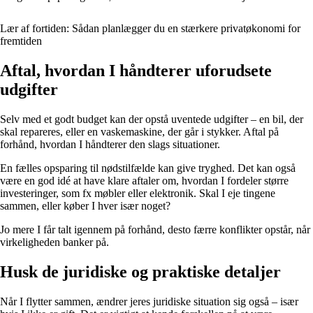
Lær af fortiden: Sådan planlægger du en stærkere privatøkonomi for
fremtiden
Aftal, hvordan I håndterer uforudsete
udgifter
Selv med et godt budget kan der opstå uventede udgifter – en bil, der
skal repareres, eller en vaskemaskine, der går i stykker. Aftal på
forhånd, hvordan I håndterer den slags situationer.
En fælles opsparing til nødstilfælde kan give tryghed. Det kan også
være en god idé at have klare aftaler om, hvordan I fordeler større
investeringer, som fx møbler eller elektronik. Skal I eje tingene
sammen, eller køber I hver især noget?
Jo mere I får talt igennem på forhånd, desto færre konflikter opstår, når
virkeligheden banker på.
Husk de juridiske og praktiske detaljer
Når I flytter sammen, ændrer jeres juridiske situation sig også – især